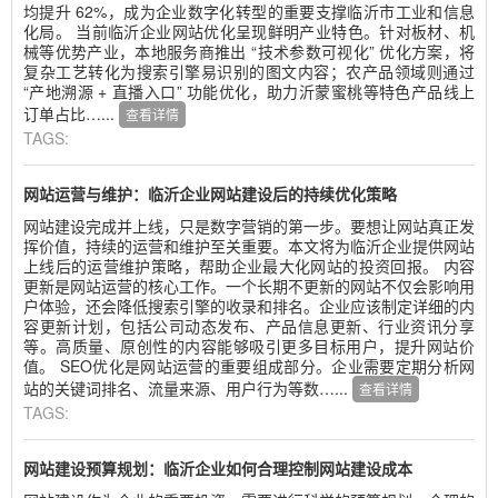
均提升 62%，成为企业数字化转型的重要支撑临沂市工业和信息
化局。 当前临沂企业网站优化呈现鲜明产业特色。针对板材、机
械等优势产业，本地服务商推出 “技术参数可视化” 优化方案，将
复杂工艺转化为搜索引擎易识别的图文内容；农产品领域则通过
“产地溯源 + 直播入口” 功能优化，助力沂蒙蜜桃等特色产品线上
订单占比…...
查看详情
TAGS:
网站运营与维护：临沂企业网站建设后的持续优化策略
网站建设完成并上线，只是数字营销的第一步。要想让网站真正发
挥价值，持续的运营和维护至关重要。本文将为临沂企业提供网站
上线后的运营维护策略，帮助企业最大化网站的投资回报。 内容
更新是网站运营的核心工作。一个长期不更新的网站不仅会影响用
户体验，还会降低搜索引擎的收录和排名。企业应该制定详细的内
容更新计划，包括公司动态发布、产品信息更新、行业资讯分享
等。高质量、原创性的内容能够吸引更多目标用户，提升网站价
值。 SEO优化是网站运营的重要组成部分。企业需要定期分析网
站的关键词排名、流量来源、用户行为等数…...
查看详情
TAGS:
网站建设预算规划：临沂企业如何合理控制网站建设成本