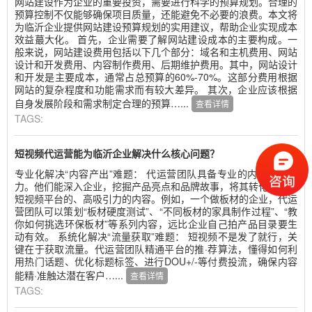
网站建设作为企业的重要投资，需要进行科学的预算规划。合理的
预算控制不仅能够确保项目质量，还能避免不必要的浪费。本文将
为临沂企业提供网站建设预算规划的实用建议，帮助企业实现成本
效益蕞大化。 首先，企业需要了解网站建设成本的主要构成。一
般来说，网站建设费用包括以下几个部分：域名和主机费用、网站
设计和开发费用、内容制作费用、后期维护费用。其中，网站设计
和开发是主要成本，通常占总预算的60%-70%。这部分费用根据
网站的复杂程度和功能需求而有较大差异。 其次，企业应该根据
自身发展阶段和需求制定合理的预算…...
查看详情
TAGS:
短视频代运营能为临沂企业解决什么核心问题？
专业化解决“内容产出”难题： 代运营团队具备专业的内容策划能
力。他们能深入企业，挖掘产品亮点和品牌故事，将其转化为适合
短视频平台的、高吸引力的内容。例如，一个做板材的企业，代运
营团队可以策划“板材硬度测试”、“不同板材的家具制作过程”、“教
你如何挑选环保板材”等系列内容，远比企业自己拍产品目录要生
动有效。 系统化解决“流量获取”难题： 短视频不是发了就行，关
键在于获取流量。代运营团队精通平台的推·荐算法，懂得如何利
用热门话题、优化标题标签、进行DOU+/-等付费投流，确保内容
能精·准触达潜在客户…...
查看详情
TAGS: