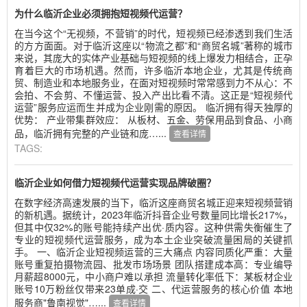
为什么临沂企业必须拥抱短视频代运营？
在当今这个“无视频，不营销”的时代，短视频已经渗透到我们生活
的方方面面。对于临沂这座以“物流之都”和“商贸名城”著称的城市
来说，其庞大的实体产业基础与短视频的线上爆发力相结合，正孕
育着巨大的市场机遇。然而，许多临沂本地企业，尤其是传统商
贸、制造业和本地服务业，在面对短视频时常常感到力不从心：不
会拍、不会剪、不懂运营、投入产出比看不清。这正是“短视频代
运营”服务应运而生并成为企业刚需的原因。 临沂拥有得天独厚的
优势： 产业带集群效应： 从板材、五金、劳保用品到食品、小商
品，临沂拥有完整的产业链和庞…...
查看详情
TAGS:
临沂企业如何借力短视频代运营实现品牌破圈？
在数字经济高速发展的当下，临沂这座商贸名城正迎来短视频营销
的新机遇。据统计，2023年临沂抖音企业号数量同比增长217%，
但其中仅32%的账号能持续产出优·质内容。这种供需失衡催生了
专业的短视频代运营服务，成为本土企业突破流量困局的关键抓
手。 一、临沂企业短视频运营的三大痛点 内容同质化严重：大量
账号重复拍摄物流园、批发市场场景 团队搭建成本高：专业编导
月薪超8000元，中小商户难以承担 流量转化率低下：某板材企业
账号10万粉丝仅带来23单成·交 二、代运营服务的核心价值 本地
服务商"鲁南视觉"…...
查看详情