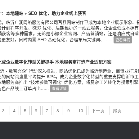
：本地建站 + SEO 优化，助力企业线上获客
代，临沂广润网络服务有限公司莒县网站制作已成为本地企业展示形象、
设计到程序开发、SEO 优化、后期维护的一站式服务，让企业低成本拥
销获客等多种需求。无论是小微企业官网、产品营销站，还是响应式自适
更友好。同时内置 SEO 基础优化，合理布局关键词、…...
查看详情
化成企业数字化转型关键抓手 本地服务商打造产业适配方案
临沂・数智兴企” 行动深入推进，网站优化已成为临沂制造业、商贸业打通
化的网站询盘量平均提升 62%，成为企业数字化转型的重要支撑临沂市
地服务商推出 “技术参数可视化” 优化方案，将复杂工艺转化为搜索引擎易
色产品线上订单占比…...
查看详情
3
4
5
6
7
8
9
10
下一页
尾页