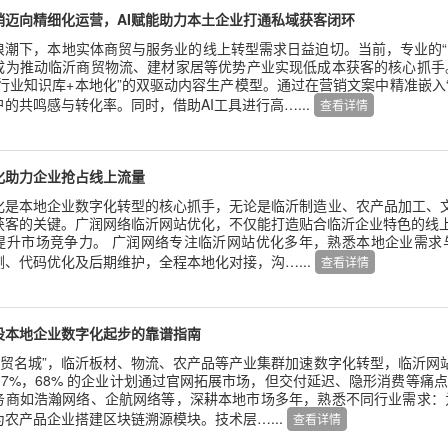
销迈向精细化运营，AI赋能助力本土企业打通私域获客闭环
浪潮下，本地实体商贸与服务业的线上转型需求日益迫切。当前，专业的“
成为推动临沂商贸物流、建材家居等优势产业实现低成本获客的核心抓手
“行业知识库+本地化”的双驱动内容生产模型。通过在营销文案中精准嵌入
的共鸣感与转化率。同时，借助AI工具进行高…...
查看详情
化助力企业抢占线上流量
化是本地企业数字化转型的核心抓手，无论是临沂制造业、农产品加工、
获客的关键。广润网络临沂网站优化，不仅能打造贴合临沂企业特色的线上
提升市场竞争力。 广润网络专注临沂网站优化多年，熟悉本地企业需求
、代码优化及后期维护，全程本地化对接，沟…...
查看详情
设本地企业数字化起步的靠谱指南
国商贸名城”，临沂板材、物流、农产品等产业集群加速数字化转型，临沂
8.7%，68% 的企业计划通过官网拓展市场，但交付延迟、隐形消费等
务商如浩瀚网络、企航网络等，深耕本地市场多年，熟悉不同行业需求：为
农产品企业搭建区块链溯源模块。技术层…...
查看详情