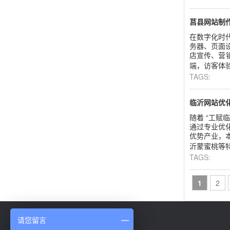
莒县网站制作
在数字化时
务器、页面
店宣传、营
端，访客体验
TAGS:
临沂网站优
随着 “工赋
通过专业优
优势产业，本
沂蒙蜜桃等特
TAGS:
1
2
请您留言