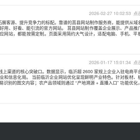
2026-02-27 10:02:53 点
拓展客源、提升竞争力的标配。靠谱的莒县网站制作服务商，能提供从域
有好用、好看、能引流的官方网站。 莒县网站制作覆盖企业展示、产品推
应网站，都能按需定制。页面采用简约大气设计，适配电脑、手机、平
2026-01-17 15:01:34 点
线上渠道的核心突破口。数据显示，临沂超 2600 家规上企业入驻电商平
工业和信息化局。 当前临沂企业网站优化呈现鲜明产业特色。针对板材、
识别的图文内容；农产品领域则通过 “产地溯源 + 直播入口” 功能优化